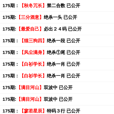
175期：
【秋冬冗长】
禁二合数 已公开
175期:
【三分酒意】
绝杀一头 已公开
175期:
【最爱自己】
必出２４码 已公开
175期：
【猫三狗四】
绝杀一段 已公开
175期：
【风尘满身】
绝杀①尾 已公开
175期：
【白衫学长】
绝杀一肖 已公开
175期：
【白衫学长】
绝杀一肖 已公开
175期:
【满目河山】
双波中 已公开
175期:
【满目河山】
双波中 已公开
175期：
【寥若星辰】
特码３行 已公开