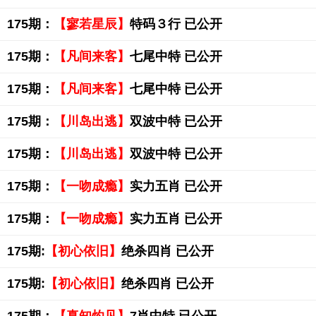
175期：
【寥若星辰】
特码３行 已公开
175期：
【凡间来客】
七尾中特 已公开
175期：
【凡间来客】
七尾中特 已公开
175期：
【川岛出逃】
双波中特 已公开
175期：
【川岛出逃】
双波中特 已公开
175期：
【一吻成瘾】
实力五肖 已公开
175期：
【一吻成瘾】
实力五肖 已公开
175期:
【初心依旧】
绝杀四肖 已公开
175期:
【初心依旧】
绝杀四肖 已公开