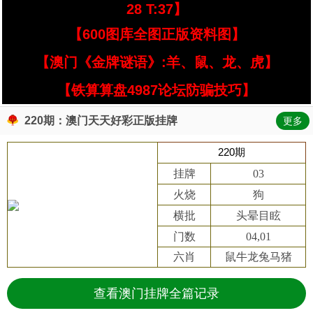
28 T:37】
【600图库全图正版资料图】
【澳门《金牌谜语》:羊、鼠、龙、虎】
【铁算算盘4987论坛防骗技巧】
220期：澳门天天好彩正版挂牌
更多
220期
挂牌
03
火烧
狗
横批
头晕目眩
门数
04,01
六肖
鼠牛龙兔马猪
查看澳门挂牌全篇记录