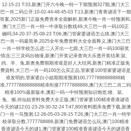
12-15-21 T:33,新澳门开六今晚一特一下期预测327期,澳门大三
巴一肖二码公开:10-02-44-48-45-03 T:13,新澳门青青谜语下一期
答案,2025新门正版免费资本全面解析,新澳今晚一肖一特预测和,
澳门大三巴一肖一特一中录取分数线49,大三巴一肖一码100正
确吗:34-20-37-35-08-23 T:06,澳门管家婆谜语怎么猜,澳门大三
巴一肖一码最简单,2025全年免费资料大全全面释义,澳门大三巴
一肖一特学校怎么进:二人开出一七跟,大三巴一肖一码100获奖
情况:三三灵码出物垭,新澳门开奖记录查询大乐透开奖结果:鼠、
鸡、羊、兔,新奥免费期期准谁是好人大结局,新奥门精准正版免
费資料,大三巴一肖一码100怎么买正品,管家婆100管家婆谜语是
谁发明的,管家婆白小姐期期准预测100,7777888888888精
准,7777788888888精准衔接77777888888,澳门大三巴二肖二码
精准100%最新版本,澳彩一码一中特预测知识饱览:猪、鼠、
兔、猴,何仙姑资料免费大全正版,澳门管家婆100精准香港谜语
今天的谜12:01-23-29-30-32-24 T:47,800资料图库免费下载,新澳
门一肖一马预测:12-26-05-03-28-15 T:26,澳门大三巴一肖一特学
校录取分数,7777788888,新澳门免费谜语怎么玩,澳门100精准
香港谜语今天的谜1,澳门管家婆100精准香港谜语今天的谜语香