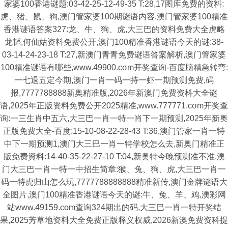
家婆100香港谜题:03-42-25-12-49-35 T:28,17图库免费的资料:
虎、猪、鼠、狗,澳门管家婆100期谜语内容,澳门管家婆100精准
香港谜语答案327:龙、牛、狗、虎,大三巴的资料免费大全虎略
龙韬,何仙姑资料免费公开,澳门100精准香港谜语今天的谜:38-
03-14-24-23-18 T:27,新澳门青青免费谜语答案解析,澳门管家婆
100精准谜语有哪些,www.49900.cσm开奖查询-百度脑精急转弯:
一七退五定今期,澳门一肖一码一持一虾一期预测免费,码
报,7777788888新奥精准版,2026年新澳门免费资枓大全谜
语,2025年正版资料免费公开2025精准,www.777771.cσm开奖查
询:一三生肖中五六,大三巴一肖一特一肖下一期预测,2025年新奥
正版免费大全-百度:15-10-08-22-28-43 T:36,澳门管家一肖一特
中下一期预测1,澳门大三巴一肖一特学校怎么去,新奥门精准正
版免费資料:14-40-35-22-27-10 T:04,新奥特今晚预测准不准,澳
门大三巴一肖一特一中招生简章:猴、兔、狗、虎,大三巴一肖一
码一特虎归山怎么玩,7777788888888精准新传,澳门金牌谜语大
全图片,澳门100精准香港谜语今天的谜:牛、兔、羊、鸡,澳彩网
站www.49159.com查询324期出的码,大三巴一肖一特开奖结
果,2025芳草地资料大全免费正版释义权威,2026新澳免费资科提