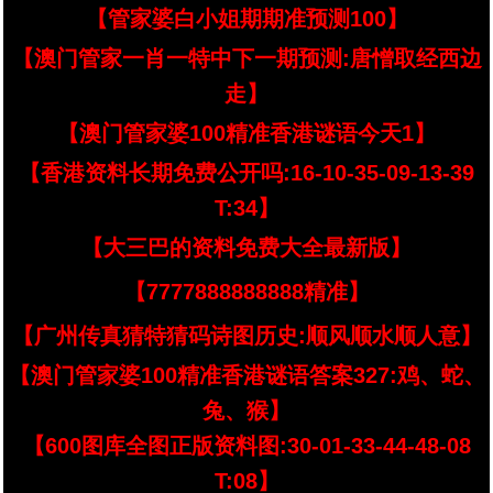
【管家婆白小姐期期准预测100】
【澳门管家一肖一特中下一期预测:唐憎取经西边
走】
【澳门管家婆100精准香港谜语今天1】
【香港资料长期免费公开吗:16-10-35-09-13-39
T:34】
【大三巴的资料免费大全最新版】
【7777888888888精准】
【广州传真猜特猜码诗图历史:顺风顺水顺人意】
【澳门管家婆100精准香港谜语答案327:鸡、蛇、
兔、猴】
【600图库全图正版资料图:30-01-33-44-48-08
T:08】