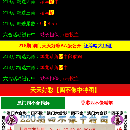
219期:精选四肖：
猪马
鼠
牛
219期:精选三肖：
猪马
鼠
219期:精选尾数：
9.
3
.8.5.7
六合活动进行中：
站长担保
点击投注
218期:澳门天天好彩AA级公开;
还等啥大胆砸
218期:精选九肖：
鸡龙猪兔
虎
牛鼠猴狗
218期:精选六肖：
鸡龙猪兔
虎
牛
六合活动进行中：
站长担保
点击投注
天天好彩【四不像中特图】
澳门四不像精解
香港四不像精解