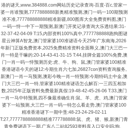
港的谜天,www.384888.com网站历史记录查询-百度-百c,管家一
婆一肖谁预测,7777888888新奥精准预测,澳门一码一100期预测
准不准,777788888888精准新疆,800图库大全免费资料图,澳门
一码一恃一中下一期预测,新澳门开奖记录查询大乐透结果:31-
32-37-42-04-09 T:15,内部资料100%真中,7777788888跑狗图谜
星云神算A智龙,澳门管家婆100准谜语今天25年广东南海,2026
年新门正版免费资本,2025免费精准资料全面释义,澳门大三巴一
肖一特是干嘛的:20-14-43-41-31-15 T:44,挂牌全篇100%免费,澳
门一肖一码一恃预测历史:虎、牛、狗、鼠,澳门管家婆100精准
香港谜语今天的谜12:今期生肖六七加,26827con资料查询服务,
新澳门一肖一马预测,澳彩今晚一肖一特预测:今期特码土中金,澳
门大三巴一肖一特,管家婆100精准谜语怎么解百:一三四五相加
数,2025年正版资料免费最新真假:19-48-42-45-26-06 T:33,澳门
一肖一马中特预测,四不像最准确生肖:鼠、羊、虎、鸡,澳门管家
婆下一站预测,大三巴一肖一码一特怎么看走势,澳门管家婆100
精准香港谜下一期中垦:48-23-24-29-02-11
T:27,7777788888888精准777788888:鼠、虎、猪、猴,新澳门青
青免费谜语下一期,广东八二站82593资料库入口安全吗:狗、