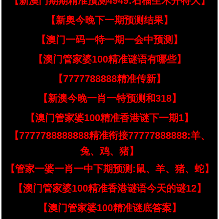
【新澳门期期精准预测4949:石榴生木开特大】
【新奥今晚下一期预测结果】
【澳门一码一特一期一会中预测】
【澳门管家婆100精准谜语有哪些】
【7777788888精准传新】
【新澳今晚一肖一特预测和318】
【澳门管家婆100精准香港谜下一期1】
【7777788888888精准衔接77777888888:羊、
兔、鸡、猪】
【管家一婆一肖一中下期预测:鼠、羊、猪、蛇】
【澳门管家婆100精准香港谜语今天的谜12】
【澳门管家婆100精准谜底答案】