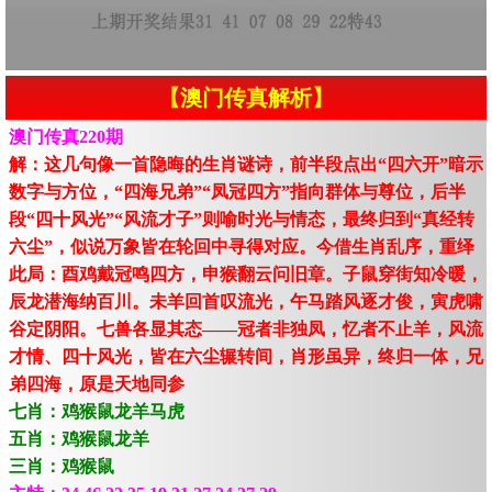
【澳门传真解析】
澳门传真220期
解：这几句像一首隐晦的生肖谜诗，前半段点出“四六开”暗示
数字与方位，“四海兄弟”“凤冠四方”指向群体与尊位，后半
段“四十风光”“风流才子”则喻时光与情态，最终归到“真经转
六尘”，似说万象皆在轮回中寻得对应。今借生肖乱序，重绎
此局：酉鸡戴冠鸣四方，申猴翻云问旧章。子鼠穿街知冷暖，
辰龙潜海纳百川。未羊回首叹流光，午马踏风逐才俊，寅虎啸
谷定阴阳。七兽各显其态——冠者非独凤，忆者不止羊，风流
才情、四十风光，皆在六尘辗转间，肖形虽异，终归一体，兄
弟四海，原是天地同参
七肖：鸡猴鼠龙羊马虎
五肖：鸡猴鼠龙羊
三肖：鸡猴鼠