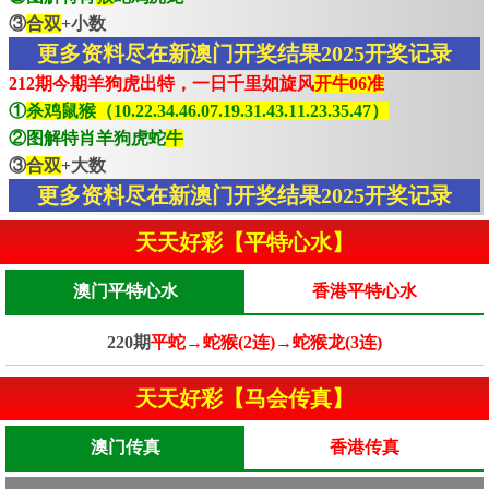
③
合双
+小数
更多资料尽在新澳门开奖结果2025开奖记录
212期今期羊狗虎出特，一日千里如旋风
开牛06准
①
杀鸡鼠猴（10.22.34.46.07.19.31.43.11.23.35.47）
②图解特肖羊狗虎蛇
牛
③
合双
+大数
更多资料尽在新澳门开奖结果2025开奖记录
天天好彩【平特心水】
澳门平特心水
香港平特心水
220期
平蛇→蛇猴(2连)→蛇猴龙(3连)
天天好彩【马会传真】
澳门传真
香港传真