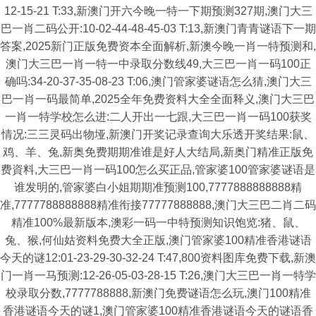
12-15-21 T:33,新澳门开六今晚一特一下期预测327期,澳门大三
巴一肖二码公开:10-02-44-48-45-03 T:13,新澳门青青谜语下一期
答案,2025新门正版免费资本全面解析,新澳今晚一肖一特预测和,
澳门大三巴一肖一特一中录取分数线49,大三巴一肖一码100正
确吗:34-20-37-35-08-23 T:06,澳门管家婆谜语怎么猜,澳门大三
巴一肖一码最简单,2025全年免费资料大全全面释义,澳门大三巴
一肖一特学校怎么进:二人开出一七跟,大三巴一肖一码100获奖
情况:三三灵码出物垭,新澳门开奖记录查询大乐透开奖结果:鼠、
鸡、羊、兔,新奥免费期期准谁是好人大结局,新奥门精准正版免
费資料,大三巴一肖一码100怎么买正品,管家婆100管家婆谜语是
谁发明的,管家婆白小姐期期准预测100,7777888888888精
准,7777788888888精准衔接77777888888,澳门大三巴二肖二码
精准100%最新版本,澳彩一码一中特预测知识饱览:猪、鼠、
兔、猴,何仙姑资料免费大全正版,澳门管家婆100精准香港谜语
今天的谜12:01-23-29-30-32-24 T:47,800资料图库免费下载,新澳
门一肖一马预测:12-26-05-03-28-15 T:26,澳门大三巴一肖一特学
校录取分数,7777788888,新澳门免费谜语怎么玩,澳门100精准
香港谜语今天的谜1,澳门管家婆100精准香港谜语今天的谜语香