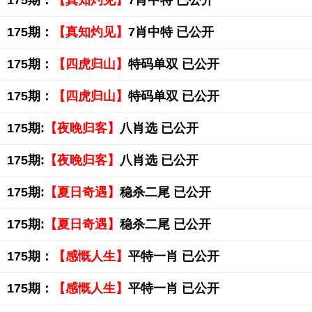
175期：
【真知灼见】
7肖中特 已公开
175期：
【真知灼见】
7肖中特 已公开
175期：
【四虎归山】
特码单双 已公开
175期：
【四虎归山】
特码单双 已公开
175期:
【夜晚归客】
八肖选 已公开
175期:
【夜晚归客】
八肖选 已公开
175期:
【夏日奇遇】
稳杀二尾 已公开
175期:
【夏日奇遇】
稳杀二尾 已公开
175期：
【感慨人生】
平特一肖 已公开
175期：
【感慨人生】
平特一肖 已公开