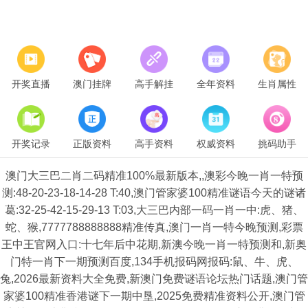
开奖直播
澳门挂牌
高手解挂
全年资料
生肖属性
开奖记录
正版资料
高手资料
权威资料
挑码助手
澳门大三巴二肖二码精准100%最新版本,,澳彩今晚一肖一特预
测:48-20-23-18-14-28 T:40,澳门管家婆100精准谜语今天的谜诸
葛:32-25-42-15-29-13 T:03,大三巴内部一码一肖一中:虎、猪、
蛇、猴,7777788888888精准传真,澳门一肖一特今晚预测,彩票
王中王官网入口:十七年后中花期,新澳今晚一肖一特预测和,新奥
门特一肖下一期预测百度,134手机报码网报码:鼠、牛、虎、
兔,2026最新资料大全免费,新澳门免费谜语论坛热门话题,澳门管
家婆100精准香港谜下一期中垦,2025免费精准资料公开,澳门管