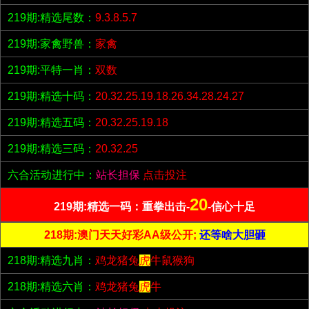
219期:精选尾数：
9.3.8.5.7
219期:家禽野兽：
家禽
219期:平特一肖：
双数
219期:精选十码：
20.32.25.19.18.26.34.28.24.27
219期:精选五码：
20.32.25.19.18
219期:精选三码：
20.32.25
六合活动进行中：
站长担保
点击投注
20
219期:精选一码：重拳出击-
-信心十足
218期:澳门天天好彩AA级公开;
还等啥大胆砸
218期:精选九肖：
鸡龙猪兔
虎
牛鼠猴狗
218期:精选六肖：
鸡龙猪兔
虎
牛