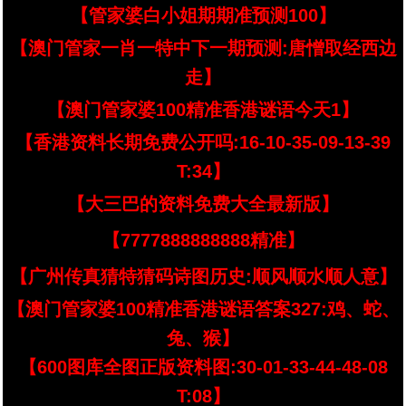
【管家婆白小姐期期准预测100】
【澳门管家一肖一特中下一期预测:唐憎取经西边
走】
【澳门管家婆100精准香港谜语今天1】
【香港资料长期免费公开吗:16-10-35-09-13-39
T:34】
【大三巴的资料免费大全最新版】
【7777888888888精准】
【广州传真猜特猜码诗图历史:顺风顺水顺人意】
【澳门管家婆100精准香港谜语答案327:鸡、蛇、
兔、猴】
【600图库全图正版资料图:30-01-33-44-48-08
T:08】