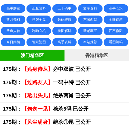
高手解迷
正版资料
三十码中
文字资料
高手心水
蓝月亮料
挂牌全篇
数码挂牌
东城西就
金旺信箱
曾道人信
跑狗玄机
看图解码
新老藏宝
四不像图
今日闲情
管家婆图
高手资料
本站推荐
看图解码
澳门精华区
香港精华区
175期：
【贴身侍从】
必中双波 已公开
175期：
【过路友人】
一码中特 已公开
175期：
【熬出头儿】
绝杀两肖 已公开
175期：
【匆匆一见】
稳杀5码 已公开
175期：
【风尘满身】
绝杀①尾 已公开