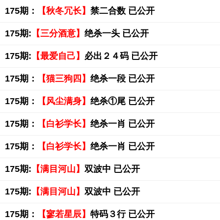
175期：
【秋冬冗长】
禁二合数 已公开
175期:
【三分酒意】
绝杀一头 已公开
175期:
【最爱自己】
必出２４码 已公开
175期：
【猫三狗四】
绝杀一段 已公开
175期：
【风尘满身】
绝杀①尾 已公开
175期：
【白衫学长】
绝杀一肖 已公开
175期：
【白衫学长】
绝杀一肖 已公开
175期:
【满目河山】
双波中 已公开
175期:
【满目河山】
双波中 已公开
175期：
【寥若星辰】
特码３行 已公开