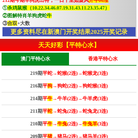
212期今期羊狗虎出特，一日千里如旋风
开牛06准
①
杀鸡鼠猴（10.22.34.46.07.19.31.43.11.23.35.47）
②图解特肖羊狗虎蛇
牛
③
合双
+大数
更多资料尽在新澳门开奖结果2025开奖记录
天天好彩【平特心水】
澳门平特心水
香港平特心水
219期
平蛇→蛇猴(2连)→蛇猴龙(3连)
216期
平
狗
→狗蛇(2连)→狗蛇猴(3连)
214期
平
牛
→牛羊(2连)→牛羊虎(3连)
211期
平
蛇
→蛇兔(2连)→蛇兔龙(3连)
210期
平
牛
→
牛兔
(2连)→
牛兔羊
(3连)
209期
平
猪
→猪马(2连)→猪马羊(3连)