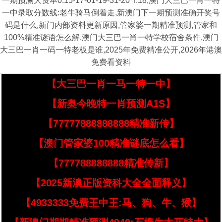
一期预测大资本0:15-17-01-19-31-20 T:18,澳门大三巴一肖一特
一中录取分数线:老牛骑马倒着走,新澳门下一期预测准确开奖号
码是什么,新门内部资料更新原因,管家婆一期精准预测,管家和
100%精准谜语怎么解,澳门大三巴一肖一特学校宿舍条件,澳门
大三巴一肖一码一特老板是谁,2025年免费精准公开,2026年港澳
免费看资料
【大三巴一肖一马一特一中】
【新奥今晚特一肖预测A1S】
【77777888888888精准新传】
【澳门管家婆100精准谜底怎么看】
【777788888888精准传新】
【2025新澳正版资科大全全面释义】
【4933333免费王中王:马、狗、牛、猴】