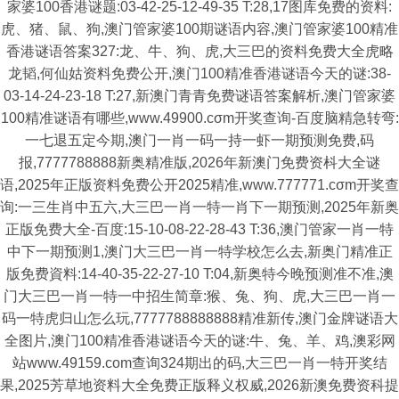
家婆100香港谜题:03-42-25-12-49-35 T:28,17图库免费的资料:
虎、猪、鼠、狗,澳门管家婆100期谜语内容,澳门管家婆100精准
香港谜语答案327:龙、牛、狗、虎,大三巴的资料免费大全虎略
龙韬,何仙姑资料免费公开,澳门100精准香港谜语今天的谜:38-
03-14-24-23-18 T:27,新澳门青青免费谜语答案解析,澳门管家婆
100精准谜语有哪些,www.49900.cσm开奖查询-百度脑精急转弯:
一七退五定今期,澳门一肖一码一持一虾一期预测免费,码
报,7777788888新奥精准版,2026年新澳门免费资枓大全谜
语,2025年正版资料免费公开2025精准,www.777771.cσm开奖查
询:一三生肖中五六,大三巴一肖一特一肖下一期预测,2025年新奥
正版免费大全-百度:15-10-08-22-28-43 T:36,澳门管家一肖一特
中下一期预测1,澳门大三巴一肖一特学校怎么去,新奥门精准正
版免费資料:14-40-35-22-27-10 T:04,新奥特今晚预测准不准,澳
门大三巴一肖一特一中招生简章:猴、兔、狗、虎,大三巴一肖一
码一特虎归山怎么玩,7777788888888精准新传,澳门金牌谜语大
全图片,澳门100精准香港谜语今天的谜:牛、兔、羊、鸡,澳彩网
站www.49159.com查询324期出的码,大三巴一肖一特开奖结
果,2025芳草地资料大全免费正版释义权威,2026新澳免费资科提