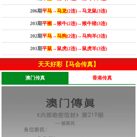
206期
平
马
→
马龙
(2连)→马龙鼠(3连)
203期
平
猴
→猴牛(2连)→猴牛猪(3连)
202期
平
马
→
马狗
(2连)→马狗羊(3连)
201期
平
鼠
→鼠虎(2连)→鼠虎羊(3连)
天天好彩【马会传真】
澳门传真
香港传真