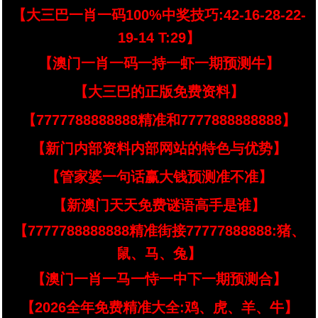
【大三巴一肖一码100%中奖技巧:42-16-28-22-
19-14 T:29】
【澳门一肖一码一持一虾一期预测牛】
【大三巴的正版免费资料】
【7777788888888精准和7777888888888】
【新门内部资料内部网站的特色与优势】
【管家婆一句话赢大钱预测准不准】
【新澳门天天免费谜语高手是谁】
【7777788888888精准街接77777888888:猪、
鼠、马、兔】
【澳门一肖一马一恃一中下一期预测合】
【2026全年免费精准大全:鸡、虎、羊、牛】