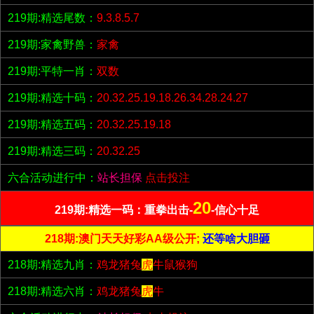
219期:精选尾数：
9.3.8.5.7
219期:家禽野兽：
家禽
219期:平特一肖：
双数
219期:精选十码：
20.32.25.19.18.26.34.28.24.27
219期:精选五码：
20.32.25.19.18
219期:精选三码：
20.32.25
六合活动进行中：
站长担保
点击投注
20
219期:精选一码：重拳出击-
-信心十足
218期:澳门天天好彩AA级公开;
还等啥大胆砸
218期:精选九肖：
鸡龙猪兔
虎
牛鼠猴狗
218期:精选六肖：
鸡龙猪兔
虎
牛