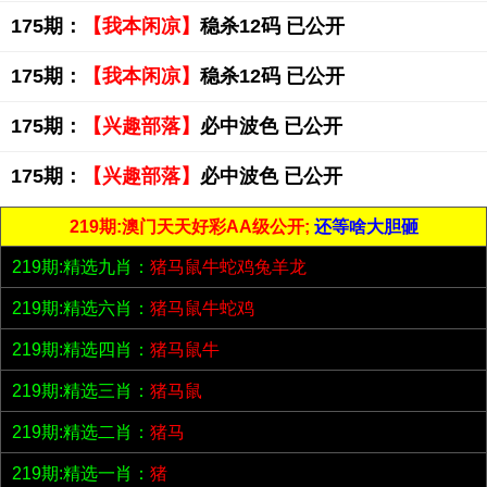
175期：
【我本闲凉】
稳杀12码 已公开
175期：
【我本闲凉】
稳杀12码 已公开
175期：
【兴趣部落】
必中波色 已公开
175期：
【兴趣部落】
必中波色 已公开
219期:澳门天天好彩AA级公开;
还等啥大胆砸
219期:精选九肖：
猪马鼠牛蛇鸡兔羊龙
219期:精选六肖：
猪马鼠牛蛇鸡
219期:精选四肖：
猪马鼠牛
219期:精选三肖：
猪马鼠
219期:精选二肖：
猪马
219期:精选一肖：
猪