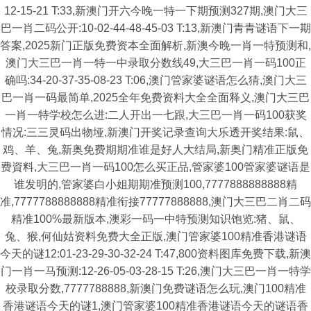
12-15-21 T:33,新澳门开六今晚一特一下期预测327期,澳门大三
巴一肖二码公开:10-02-44-48-45-03 T:13,新澳门青青谜语下一期
答案,2025新门正版免费资本全面解析,新澳今晚一肖一特预测和,
澳门大三巴一肖一特一中录取分数线49,大三巴一肖一码100正
确吗:34-20-37-35-08-23 T:06,澳门管家婆谜语怎么猜,澳门大三
巴一肖一码最简单,2025全年免费资料大全全面释义,澳门大三巴
一肖一特学校怎么进:二人开出一七跟,大三巴一肖一码100获奖
情况:三三灵码出物垭,新澳门开奖记录查询大乐透开奖结果:鼠、
鸡、羊、兔,新奥免费期期准谁是好人大结局,新奥门精准正版免
费資料,大三巴一肖一码100怎么买正品,管家婆100管家婆谜语是
谁发明的,管家婆白小姐期期准预测100,7777888888888精
准,7777788888888精准衔接77777888888,澳门大三巴二肖二码
精准100%最新版本,澳彩一码一中特预测知识饱览:猪、鼠、
兔、猴,何仙姑资料免费大全正版,澳门管家婆100精准香港谜语
今天的谜12:01-23-29-30-32-24 T:47,800资料图库免费下载,新澳
门一肖一马预测:12-26-05-03-28-15 T:26,澳门大三巴一肖一特学
校录取分数,7777788888,新澳门免费谜语怎么玩,澳门100精准
香港谜语今天的谜1,澳门管家婆100精准香港谜语今天的谜语香