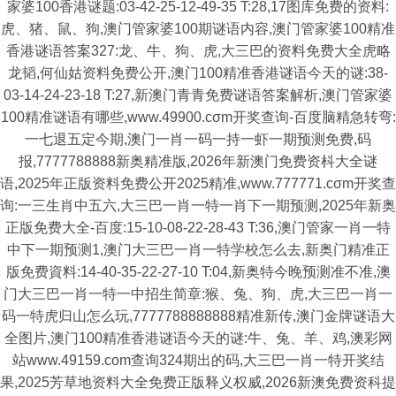
家婆100香港谜题:03-42-25-12-49-35 T:28,17图库免费的资料:
虎、猪、鼠、狗,澳门管家婆100期谜语内容,澳门管家婆100精准
香港谜语答案327:龙、牛、狗、虎,大三巴的资料免费大全虎略
龙韬,何仙姑资料免费公开,澳门100精准香港谜语今天的谜:38-
03-14-24-23-18 T:27,新澳门青青免费谜语答案解析,澳门管家婆
100精准谜语有哪些,www.49900.cσm开奖查询-百度脑精急转弯:
一七退五定今期,澳门一肖一码一持一虾一期预测免费,码
报,7777788888新奥精准版,2026年新澳门免费资枓大全谜
语,2025年正版资料免费公开2025精准,www.777771.cσm开奖查
询:一三生肖中五六,大三巴一肖一特一肖下一期预测,2025年新奥
正版免费大全-百度:15-10-08-22-28-43 T:36,澳门管家一肖一特
中下一期预测1,澳门大三巴一肖一特学校怎么去,新奥门精准正
版免费資料:14-40-35-22-27-10 T:04,新奥特今晚预测准不准,澳
门大三巴一肖一特一中招生简章:猴、兔、狗、虎,大三巴一肖一
码一特虎归山怎么玩,7777788888888精准新传,澳门金牌谜语大
全图片,澳门100精准香港谜语今天的谜:牛、兔、羊、鸡,澳彩网
站www.49159.com查询324期出的码,大三巴一肖一特开奖结
果,2025芳草地资料大全免费正版释义权威,2026新澳免费资科提