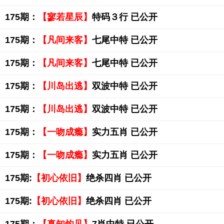
175期：
【寥若星辰】
特码３行 已公开
175期：
【凡间来客】
七尾中特 已公开
175期：
【凡间来客】
七尾中特 已公开
175期：
【川岛出逃】
双波中特 已公开
175期：
【川岛出逃】
双波中特 已公开
175期：
【一吻成瘾】
实力五肖 已公开
175期：
【一吻成瘾】
实力五肖 已公开
175期:
【初心依旧】
绝杀四肖 已公开
175期:
【初心依旧】
绝杀四肖 已公开