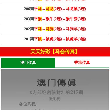
206期
平
马
→
马龙
(2连)→马龙鼠(3连)
203期
平
猴
→猴牛(2连)→猴牛猪(3连)
202期
平
马
→
马狗
(2连)→马狗羊(3连)
201期
平
鼠
→鼠虎(2连)→鼠虎羊(3连)
天天好彩【马会传真】
澳门传真
香港传真