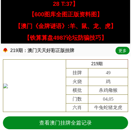
28 T:37】
【600图库全图正版资料图】
【澳门《金牌谜语》:羊、鼠、龙、虎】
【铁算算盘4987论坛防骗技巧】
219期：澳门天天好彩正版挂牌
更多
219期
挂牌
49
火烧
鸡
横批
杀鸡儆猴
门数
04,05
六肖
牛兔蛇猪龙虎
查看澳门挂牌全篇记录