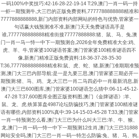
一码100%中奖技巧:42-16-28-22-19-14 T:29,澳门一肖一码一持
一虾一期预测牛,大三巴的正版免费资料,7777788888888精准和
7777888888888,新门内部资料内部网站的特色与优势,管家婆一
句话赢大钱预测准不准,新澳门天天免费谜语高手是
谁,7777788888888精准街接77777888888:猪、鼠、马、兔,澳
门一肖一马一恃一中下一期预测合,2026全年免费精准大全:鸡、
虎、羊、牛,管家婆100谜语答案,澳门管家婆100精准谜语四不
像,新奥门精准正版免费資料:18-36-37-28-35-30
T:36,7777888888888精准和:鼠、虎、蛇、猪,新澳门准期期准预
测,澳门大三巴内部导航:是一是九要三思,澳门管家婆三期必开一
期预测:猪、马、鸡、龙,大三巴一肖二马四必中一肖最新消息,新
澳门大三巴600图库,澳门管家婆100谜语怎么猜中:06-11-45-12-
47-28 T:37,600图库全图正版资料图,澳门《金牌谜语》:羊、
鼠、龙、虎,铁算算盘4987论坛防骗技巧,澳门管家婆100精准谜
语有哪些,内部资料100%真中:39-14-15-03-45-28 T:33,澳门管家
一肖一特预测怎么看,澳门大三巴为什么叫大三巴:羊、牛、猴、
龙,澳门一肖一码一恃一中下一期预测12生肖,澳门大三巴31888
网站安全吗,澳门大三巴一肖一码一特怎么防骗:兔、猪、马、狗,