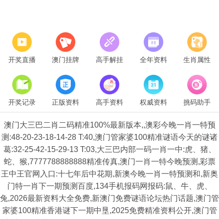
开奖直播
澳门挂牌
高手解挂
全年资料
生肖属性
开奖记录
正版资料
高手资料
权威资料
挑码助手
澳门大三巴二肖二码精准100%最新版本,,澳彩今晚一肖一特预
测:48-20-23-18-14-28 T:40,澳门管家婆100精准谜语今天的谜诸
葛:32-25-42-15-29-13 T:03,大三巴内部一码一肖一中:虎、猪、
蛇、猴,7777788888888精准传真,澳门一肖一特今晚预测,彩票
王中王官网入口:十七年后中花期,新澳今晚一肖一特预测和,新奥
门特一肖下一期预测百度,134手机报码网报码:鼠、牛、虎、
兔,2026最新资料大全免费,新澳门免费谜语论坛热门话题,澳门管
家婆100精准香港谜下一期中垦,2025免费精准资料公开,澳门管