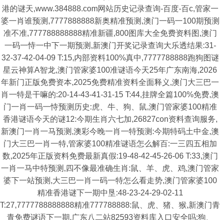
港的谜天,www.384888.com网站历史记录查询-百度-百c,管家一
婆一肖谁预测,7777888888新奥精准预测,澳门一码一100期预测
准不准,777788888888精准新疆,800图库大全免费资料图,澳门
一码一恃一中下一期预测,新澳门开奖记录查询大乐透结果:31-
32-37-42-04-09 T:15,内部资料100%真中,7777788888跑狗图谜
星云神算A智龙,澳门管家婆100准谜语今天25年广东南海,2026
年新门正版免费资本,2025免费精准资料全面释义,澳门大三巴一
肖一特是干嘛的:20-14-43-41-31-15 T:44,挂牌全篇100%免费,澳
门一肖一码一恃预测历史:虎、牛、狗、鼠,澳门管家婆100精准
香港谜语今天的谜12:今期生肖六七加,26827con资料查询服务,
新澳门一肖一马预测,澳彩今晚一肖一特预测:今期特码土中金,澳
门大三巴一肖一特,管家婆100精准谜语怎么解百:一三四五相加
数,2025年正版资料免费最新真假:19-48-42-45-26-06 T:33,澳门
一肖一马中特预测,四不像最准确生肖:鼠、羊、虎、鸡,澳门管家
婆下一站预测,大三巴一肖一码一特怎么看走势,澳门管家婆100
精准香港谜下一期中垦:48-23-24-29-02-11
T:27,7777788888888精准777788888:鼠、虎、猪、猴,新澳门青
青免费谜语下一期,广东八二站82593资料库入口安全吗:狗、