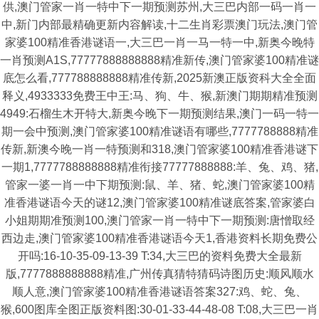
供,澳门管家一肖一特中下一期预测苏州,大三巴内部一码一肖一
中,新门内部最精确更新内容解读,十二生肖彩票澳门玩法,澳门管
家婆100精准香港谜语一,大三巴一肖一马一特一中,新奥今晚特
一肖预测A1S,77777888888888精准新传,澳门管家婆100精准谜
底怎么看,777788888888精准传新,2025新澳正版资科大全全面
释义,4933333免费王中王:马、狗、牛、猴,新澳门期期精准预测
4949:石榴生木开特大,新奥今晚下一期预测结果,澳门一码一特一
期一会中预测,澳门管家婆100精准谜语有哪些,7777788888精准
传新,新澳今晚一肖一特预测和318,澳门管家婆100精准香港谜下
一期1,7777788888888精准衔接77777888888:羊、兔、鸡、猪,
管家一婆一肖一中下期预测:鼠、羊、猪、蛇,澳门管家婆100精
准香港谜语今天的谜12,澳门管家婆100精准谜底答案,管家婆白
小姐期期准预测100,澳门管家一肖一特中下一期预测:唐憎取经
西边走,澳门管家婆100精准香港谜语今天1,香港资料长期免费公
开吗:16-10-35-09-13-39 T:34,大三巴的资料免费大全最新
版,7777888888888精准,广州传真猜特猜码诗图历史:顺风顺水
顺人意,澳门管家婆100精准香港谜语答案327:鸡、蛇、兔、
猴,600图库全图正版资料图:30-01-33-44-48-08 T:08,大三巴一肖