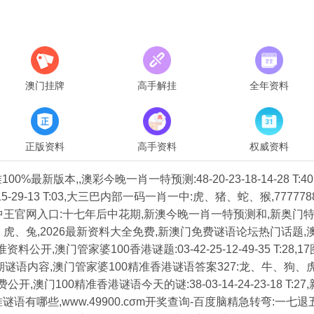
澳门挂牌
高手解挂
全年资料
正版资料
高手资料
权威资料
%最新版本,,澳彩今晚一肖一特预测:48-20-23-18-14-28 T:
-15-29-13 T:03,大三巴内部一码一肖一中:虎、猪、蛇、猴,77777
王官网入口:十七年后中花期,新澳今晚一肖一特预测和,新奥门特
虎、兔,2026最新资料大全免费,新澳门免费谜语论坛热门话题,
料公开,澳门管家婆100香港谜题:03-42-25-12-49-35 T:2
期谜语内容,澳门管家婆100精准香港谜语答案327:龙、牛、狗
开,澳门100精准香港谜语今天的谜:38-03-14-24-23-18 T:
谜语有哪些,www.49900.cσm开奖查询-百度脑精急转弯:一