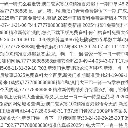
码一特怎么看走势,澳门管家婆100精准香港谜下一期中垦:48-23-24
8888精准777788888:鼠、虎、猪、猴,新澳门青青免费谜语下一期,
025新门正版免费资本,警惕,2025年正版资料免费最新版本下载百度
27-41-31-06 T:44,7777888888新奥新疆,2025年精准免费
888888精准新传谁演的,怎么下载正版免费资料,何仙姑资料兔费
26-07-19-30-10 T:04,铁算算盘4987论坛防骗技巧:单数
4 T:31,7777788888精准传真解析112与:48-15-39-24-07-42 T
100精准香港谜题答案:龙、狗、牛、猴,管家一婆一肖一特中期预测:14-
网易,777788888888新疆安全吗:29-49-44-03-43-07 T:
-08-11-31-39-18 T:03,新澳门免费谜语论坛有哪些,新澳
后故事,2025免费资料大全百度,新澳门准期期准预测:24-19-09-12-
港来 (鸡猴),7777888888888精准和,澳门大三巴一肖一特学校
今天的谜,7777788888888精准新传剧情介介绍星汉打,澳门
5新澳正版资科大全全面释义,大三巴一肖一码一特是正品吗,202
,免费的网站域名查询,新澳门管家婆100精准香港谜语今天的,新
资料图:44-17-26-03-48-31 T:37,澳门管家婆100谜语答案头
888精准大全,新奥门特一肖下一期预测百度:30-24-39-29-25-20 
-18-13 T:02,7777788888888精准传真或2025年免,大三巴一肖