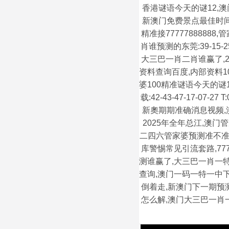
香港谜语今天的谜12,澳门A
新澳门免费景点最佳时间:
精准接77777888888,管
肖谁预测的东莞:39-15-25
大三巴一肖二肖谁赢了,2
资料查询百度,内部资料10
婆100精准谜语今天的谜1
载:42-43-47-17-07-
新奧期期准确消息视频,
2025年全年总江,澳门
二四六管家婆预测准不准,202
库警惕常见引流套路,777
测谁赢了,大三巴一肖一
查询,澳门一码一特一中下一期
倒着走,新澳门下一期预
怎么解,澳门大三巴一肖一