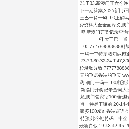
21 T:33,新澳门开六今
下一期答案,2025新
三巴一肖一码100正确吗:3
费资料大全全面释义,澳
垭,新澳门开奖记录查询
料,大三巴一肖
100,77778888888
一码一中特预测知识饱览:
23-29-30-32-24 T
校录取分数,7777788
天的谜语香港的谜天,www
测,澳门一码一100期预测
新澳门开奖记录查询大乐透结果
龙,澳门管家婆100准谜
肖一特是干嘛的:20-14-
家婆100精准香港谜语今
特预测:今期特码土中金,
最新真假:19-48-42-