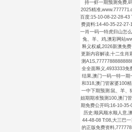
持一虾一期预测免费,码报
2025精准,www.77
百度:15-10-08-22
费資料:14-40-35-2
一肖一码一特虎归山怎么玩,
兔、羊、鸡,澳彩网站ww
释义权威,2026新澳
更新内容解读,十二生肖
测A1S,777778888
全全面释义,493333
结果,澳门一码一特一期一
和318,澳门管家婆100精
一中下期预测:鼠、羊、猪
姐期期准预测100,澳门
期免费公开吗:16-10-35
历史:顺风顺水顺人意,澳
44-48-08 T:08,大
的正版免费资料,77777