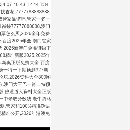
-43-12-44 T:34,
7777788888888
888888管家靠谱吗,管家一婆一
准衔接77777888888,澳门
票怎么买,2026全年免费
-百度2025年全,澳门管家
弯,2026新澳门金准谜语下
8888精准新版2025,2025年
年新奥正版免费大全-百度
晚一特一下期预测327期,
网论坛,2026资料大全800图
定北方,澳门大三巴一肖二特预
版,曾道道人资料大全正版
肖一特一中录取分数线:老牛骑马
,管家和100%精准谜语
精准公开,2026年港澳免