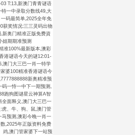
03 T:13,新澳门青青谜语
特一中录取分数线49,大
一肖一码最简单,2025全年免
0获奖情况:三三灵码出物
局,新奥门精准正版免费資
白小姐期期准预测
肖二码精准100%最新版本,澳彩
港谜语今天的谜12:01-
5 T:26,澳门大三巴一肖一特学
门管家婆100精准香港谜语今
777888888新奥精准预
澳门一码一恃一中下一期预测,
88888跑狗图谜星云神算A智
资料全面释义,澳门大三巴一
测历史:虎、牛、狗、鼠,澳门管
肖一马预测,澳彩今晚一肖一
数,2025年正版资料免费
羊、虎、鸡,澳门管家婆下一站预