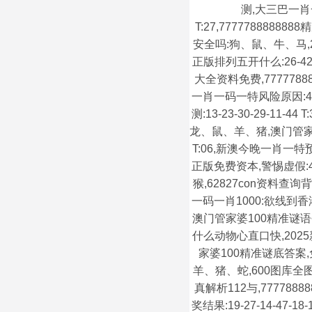
测,大三巴一肖一
T:27,777778888
安全吗:狗、鼠、牛、马,2
正版排列五开什么:26-42-
大全资料免费,77777
一肖一码一特风险原因:49-
测:13-23-30-29-11-4
龙、鼠、羊、猪,澳门管家婆
T:06,新澳今晚一肖一特预测和
正版免费资本,警惕虚假:45
猴,62827con资料查询背
一码一肖1000:欲线到香
澳门管家婆100精准谜语
什么动物心直口快,202
家婆100精准谜底答案
羊、猪、蛇,600图库全图正版
真解析112与,777788
奖结果:19-27-14-47