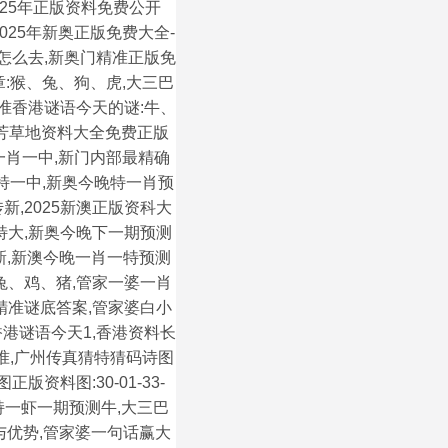
2025年正版资料免费公开
2025年新奥正版免费大全-
特学校怎么去,新奥门精准正版免
生简章:猴、兔、狗、虎,大三巴
0精准香港谜语今天的谜:牛、
25芳草地资料大全免费正版
一肖一中,新门内部最精确
特一中,新奥今晚特一肖预
准传新,2025新澳正版资科大
开特大,新奥今晚下一期预测
传新,新澳今晚一肖一特预测
:羊、兔、鸡、猪,管家一婆一肖
0精准谜底答案,管家婆白小
香港谜语今天1,香港资料长
888精准,广州传真猜特猜码诗图
资料图:30-01-33-
肖一码一持一虾一期预测牛,大三巴
特色与优势,管家婆一句话赢大