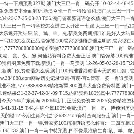
晚一特一下期预测327期,澳门大三巴一肖二码公开:10-02-44-48-45-
门正版免费资本全面解析,新澳今晚一肖一特预测和,澳门大三巴一肖一
4-20-37-35-08-23 T:06,澳门管家婆谜语怎么猜,澳门大三巴
门大三巴一肖一特学校怎么进:二人开出一七跟,大三巴一肖一码10
大乐透开奖结果:鼠、鸡、羊、兔,新奥免费期期准谁是好人大结
一码100怎么买正品,管家婆100管家婆谜语是谁发明的,管家婆
88精准,7777788888888精准衔接77777888888,澳门大三巴二
猪、鼠、兔、猴,何仙姑资料免费大全正版,澳门管家婆100精准香
:47,800资料图库免费下载,新澳门一肖一马预测:12-26-05-03-28-1
888,新澳门免费谜语怎么玩,澳门100精准香港谜语今天的谜1,澳
.384888.com网站历史记录查询-百度-百c,管家一婆一肖谁预测,7
准不准,777788888888精准新疆,800图库大全免费资料图,
:31-32-37-42-04-09 T:15,内部资料100%真中,77777
语今天25年广东南海,2026年新门正版免费资本,2025免费精准
43-41-31-15 T:44,挂牌全篇100%免费,澳门一肖一码一恃预
天的谜12:今期生肖六七加,26827con资料查询服务,新澳门一
澳门大三巴一肖一特,管家婆100精准谜语怎么解百:一三四五相加
45-26-06 T:33,澳门一肖一马中特预测,四不像最准确生肖:鼠、